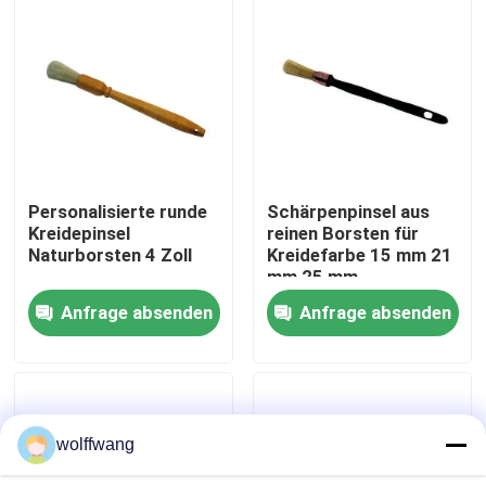
Fabrik Tour
Qualitätskontrolle
Kontakt
Personalisierte runde
Schärpenpinsel aus
Kreidepinsel
reinen Borsten für
Naturborsten 4 Zoll
Kreidefarbe 15 mm 21
Nachrichten
mm 25 mm
Anfrage absenden
Anfrage absenden
Alle Fälle
Hauspinsel
wolffwang
Synthetische Filamentbürste