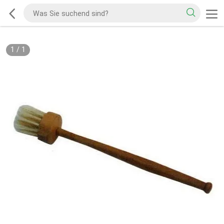
1
/
1