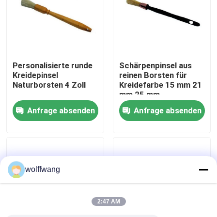
Fabrik Tour
Qualitätskontrolle
Personalisierte runde
Schärpenpinsel aus
Kreidepinsel
reinen Borsten für
Naturborsten 4 Zoll
Kreidefarbe 15 mm 21
Kontakt
mm 25 mm
Anfrage absenden
Anfrage absenden
Nachrichten
Alle Fälle
wolffwang
Hauspinsel
2:47 AM
Synthetische Filamentbürste