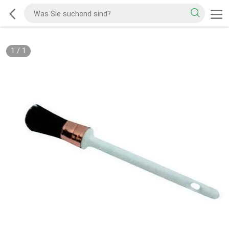
1
/
1