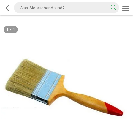
1
/
1