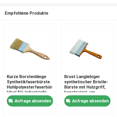
Empfohlene Produkte
Kurze Borstenlänge
Brust Langlebiger
Synthetikfaserbürste
synthetischer Bristle-
Startseite
Hohlpolyesterfaserbürste
Bürste mit Holzgriff,
Ideal für industrielle
konstruiert, um
Reinigungsanwendungen
strengen Reinigungs-
Produkte
Anfrage absenden
Anfrage absenden
und
Wartungsaufgaben
standzuhalten
Über uns