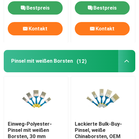
Bestpreis
Bestpreis
Pinsel mit schwarzen Borsten
Kontakt
Kontakt
Pinsel mit weißen Borsten
Kreide-Pinsel
Pinsel mit weißen Borsten
(12)
Heizkörperpinsel
Nachfüllbarer Farbroller
Farbroller aus Mikrofaser
Einweg-Polyester-
Lackierte Bulk-Buy-
Pinsel mit weißen
Pinsel, weiße
Malerbürste für Hausanstriche
Borsten, 30 mm
Chinaborsten, OEM