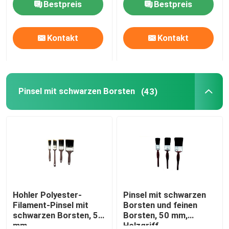
Bestpreis
Bestpreis
Fabrik Tour
Kontakt
Kontakt
Qualitätskontrolle
Pinsel mit schwarzen Borsten
(43)
Kontakt
Nachrichten
Alle Fälle
Hauspinsel
Hohler Polyester-
Pinsel mit schwarzen
Filament-Pinsel mit
Borsten und feinen
schwarzen Borsten, 50
Borsten, 50 mm,
Synthetische Filamentbürste
mm
Holzgriff