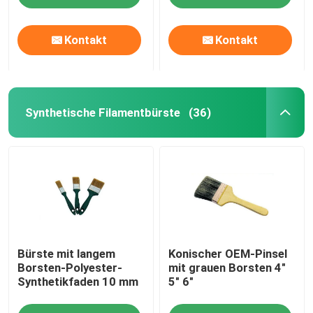
Kontakt
Kontakt
Synthetische Filamentbürste
(36)
Startseite
Bürste mit langem
Konischer OEM-Pinsel
Produkte
Borsten-Polyester-
mit grauen Borsten 4"
Synthetikfaden 10 mm
5" 6"
Über uns