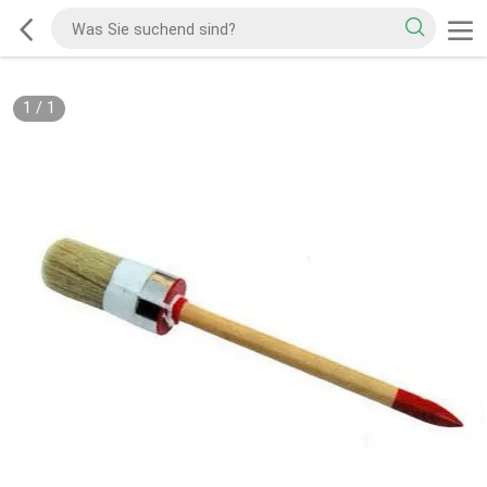
1
/
1