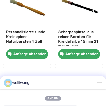
Fabrik Tour
Qualitätskontrolle
Personalisierte runde
Schärpenpinsel aus
Kreidepinsel
reinen Borsten für
Naturborsten 4 Zoll
Kreidefarbe 15 mm 21
Kontakt
mm 25 mm
Anfrage absenden
Anfrage absenden
Nachrichten
Alle Fälle
wolffwang
Hauspinsel
4:40 PM
Synthetische Filamentbürste