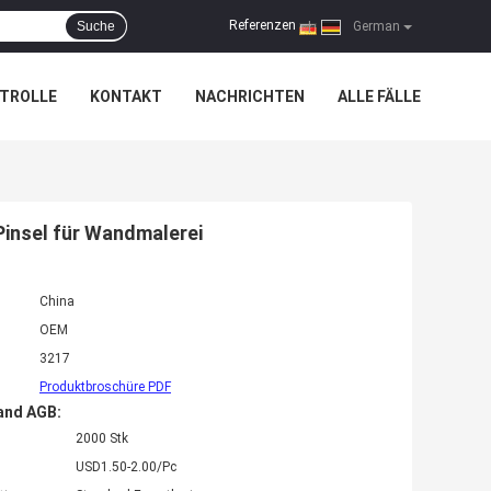
Referenzen
Suche
|
German
TROLLE
KONTAKT
NACHRICHTEN
ALLE FÄLLE
Pinsel für Wandmalerei
China
OEM
3217
Produktbroschüre PDF
and AGB:
2000 Stk
USD1.50-2.00/Pc