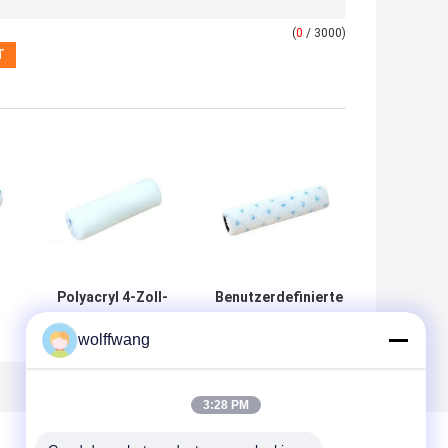
(
0
/ 3000)
Polyacryl 4-Zoll-
Benutzerdefinierte
Walzenbürste
9 mm Nickerchen-
wolffwang
ür
Mikrofaser-Mini-
Mikrofaser-
n
Walze zum Malen
Malwalze für
Satinfarbe
3:28 PM