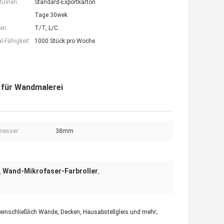
tionen:
Standard-Exportkarton
Tage 30wek
en:
T/T, L/C
-Fähigkeit:
1000 Stück pro Woche
 für Wandmalerei
messer:
38mm
Wand-Mikrofaser-Farbroller
,
,
, einschließlich Wände, Decken, Hausabstellgleis und mehr;