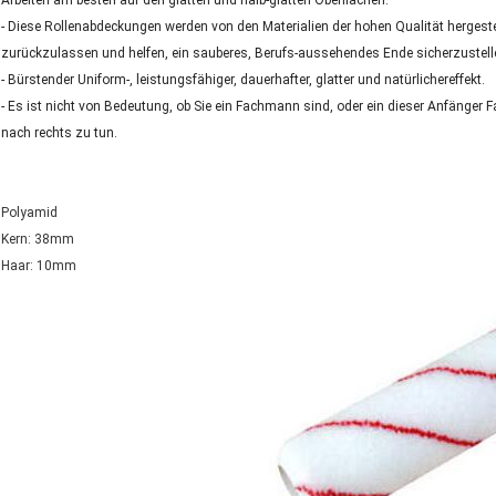
Arbeiten am besten auf den glatten und halb-glatten Oberflächen.
- Diese Rollenabdeckungen werden von den Materialien der hohen Qualität hergeste
zurückzulassen und helfen, ein sauberes, Berufs-aussehendes Ende sicherzustell
- Bürstender Uniform-, leistungsfähiger, dauerhafter, glatter und natürlichereffekt.
- Es ist nicht von Bedeutung, ob Sie ein Fachmann sind, oder ein dieser Anfänger F
nach rechts zu tun.
Polyamid
Kern: 38mm
Haar: 10mm