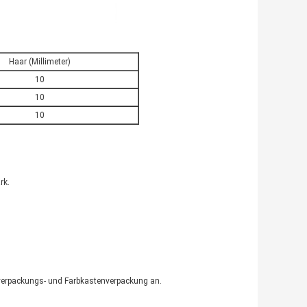
Haar (Millimeter)
10
10
10
rk.
nverpackungs- und Farbkastenverpackung an.