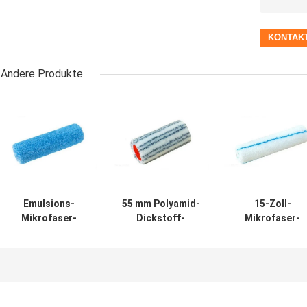
Andere Produkte
Emulsions-
55 mm Polyamid-
15-Zoll-
Mikrofaser-
Dickstoff-
Mikrofaser-
Malwalze Flor 12
Farbroller 18 mm
Malwalze OEM f
mm
Flor
Hausdekoratio