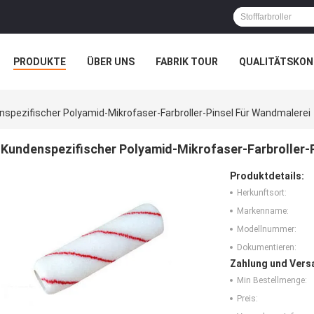
PRODUKTE
ÜBER UNS
FABRIK TOUR
QUALITÄTSKON
spezifischer Polyamid-Mikrofaser-Farbroller-Pinsel Für Wandmalerei
Kundenspezifischer Polyamid-Mikrofaser-Farbroller-
Produktdetails:
Herkunftsort:
Markenname:
Modellnummer:
Dokumentieren:
Zahlung und Vers
Min Bestellmenge:
Preis: