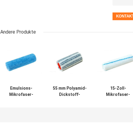
Andere Produkte
Emulsions-
55 mm Polyamid-
15-Zoll-
Mikrofaser-
Dickstoff-
Mikrofaser-
Malwalze Flor 12
Farbroller 18 mm
Malwalze OEM f
mm
Flor
Hausdekoratio