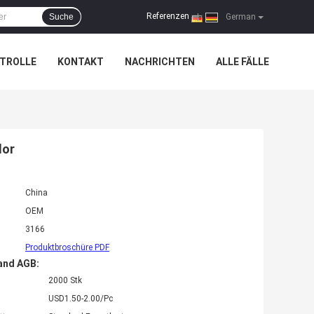
Referenzen
Suche
|
German
TROLLE
KONTAKT
NACHRICHTEN
ALLE FÄLLE
lor
China
OEM
3166
Produktbroschüre PDF
and AGB:
2000 Stk
USD1.50-2.00/Pc