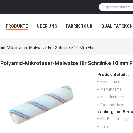
PRODUKTE
ÜBER UNS
FABRIK TOUR
QUALITÄTSKON
mid-Mikrofaser-Malwalze Für Schränke 10 Mm Flor
Polyamid-Mikrofaser-Malwalze für Schränke 10 mm F
Produktdetails:
Herkunftsort:
Markenname:
Modellnummer:
Dokumentieren:
Zahlung und Vers
Min Bestellmenge:
Preis: