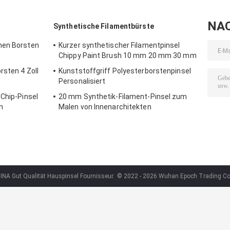
NA
Synthetische Filamentbürste
hen Borsten
Kurzer synthetischer Filamentpinsel
Chippy Paint Brush 10 mm 20 mm 30 mm
rsten 4 Zoll
Kunststoffgriff Polyesterborstenpinsel
Personalisiert
-Chip-Pinsel
20 mm Synthetik-Filament-Pinsel zum
n
Malen von Innenarchitekten
INA Gut Qualität Hauspinsel Fournisseur.
© 2022 - 2026 Wuhan Epoch Trading Com