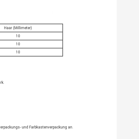
Haar (Millimeter)
10
10
10
rk.
nverpackungs- und Farbkastenverpackung an.