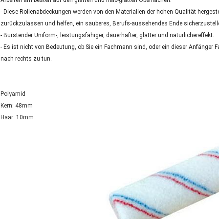
Arbeiten am besten auf den glatten und halb-glatten Oberflächen.
- Diese Rollenabdeckungen werden von den Materialien der hohen Qualität hergeste
zurückzulassen und helfen, ein sauberes, Berufs-aussehendes Ende sicherzustell
- Bürstender Uniform-, leistungsfähiger, dauerhafter, glatter und natürlichereffekt.
- Es ist nicht von Bedeutung, ob Sie ein Fachmann sind, oder ein dieser Anfänger F
nach rechts zu tun.
Polyamid
Kern: 48mm
Haar: 10mm