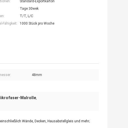
tionen:
Standard-Exportkarton
Tage 30wek
en:
T/T, L/C
-Fähigkeit:
1000 Stück pro Woche
messer:
48mm
ikrofaser-Malrolle
,
, einschließlich Wände, Decken, Hausabstellgleis und mehr;