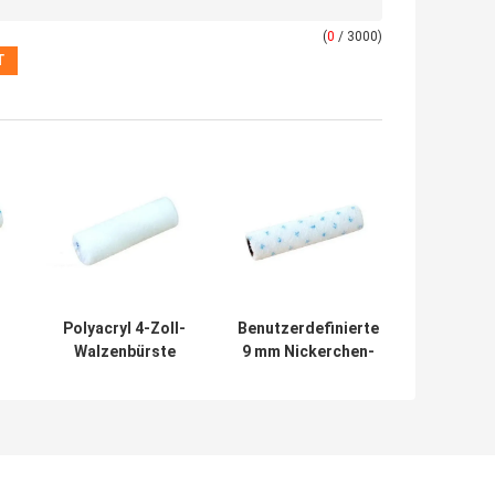
(
0
/ 3000)
Polyacryl 4-Zoll-
Benutzerdefinierte
Walzenbürste
9 mm Nickerchen-
ür
Mikrofaser-Mini-
Mikrofaser-
n
Walze zum Malen
Malwalze für
Satinfarbe