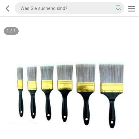
1
/
1