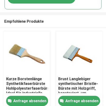
Empfohlene Produkte
Startseite
Kurze Borstenlänge
Brust Langlebiger
Synthetikfaserbürste
synthetischer Bristle-
Hohlpolyesterfaserbürste
Bürste mit Holzgriff,
Produkte
Ideal für industrielle
konstruiert, um
Reinigungsanwendungen
strengen Reinigungs-
Anfrage absenden
Anfrage absenden
und
Über uns