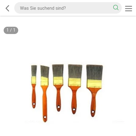
1
/
1