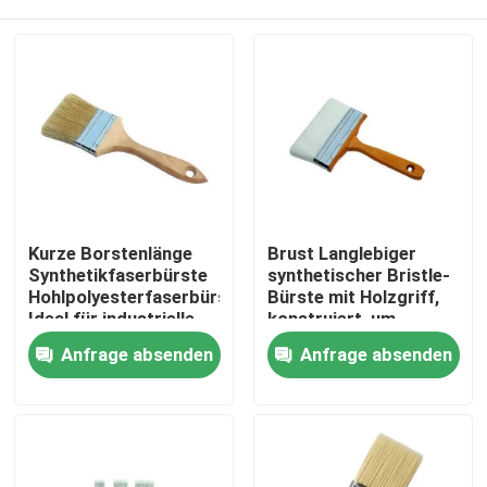
Kurze Borstenlänge
Brust Langlebiger
Synthetikfaserbürste
synthetischer Bristle-
Hohlpolyesterfaserbürste
Bürste mit Holzgriff,
Ideal für industrielle
konstruiert, um
Reinigungsanwendungen
strengen Reinigungs-
Startseite
Anfrage absenden
Anfrage absenden
und
Wartungsaufgaben
standzuhalten
Produkte
Über uns