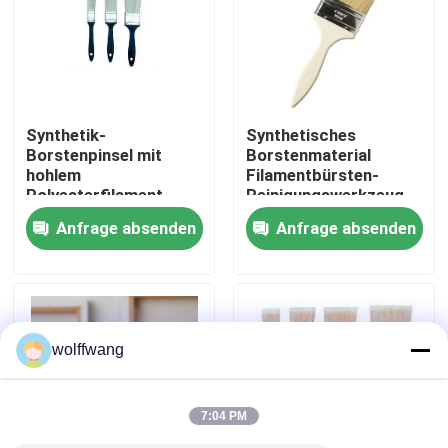
Fabrik Tour
Qualitätskontrolle
Synthetik-
Synthetisches
Borstenpinsel mit
Borstenmaterial
hohlem
Filamentbürsten-
Kontakt
Polyesterfilament-
Reinigungswerkzeug,
Pinselkopf und weißer
entwickelt mit einem
Anfrage absenden
Anfrage absenden
Borstenfarbe für
hohlen
Nachrichten
gleichmäßige
Polyesterfilament-
Farbverteilung
Bürstenkopf für eine
effektive Reinigung
Alle Fälle
wolffwang
Hauspinsel
7:04 PM
Synthetische Filamentbürste