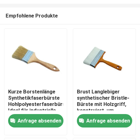
Empfohlene Produkte
Kurze Borstenlänge
Brust Langlebiger
Synthetikfaserbürste
synthetischer Bristle-
Startseite
Hohlpolyesterfaserbürste
Bürste mit Holzgriff,
Ideal für industrielle
konstruiert, um
Reinigungsanwendungen
strengen Reinigungs-
Produkte
Anfrage absenden
Anfrage absenden
und
Wartungsaufgaben
standzuhalten
Über uns