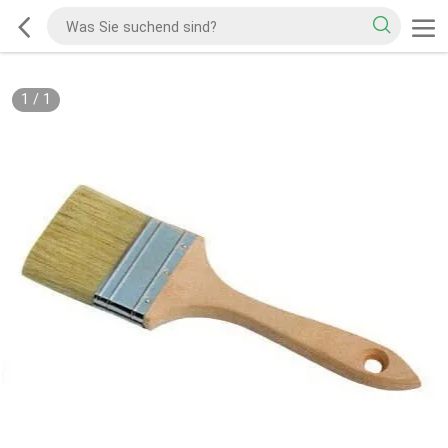
1
/
1