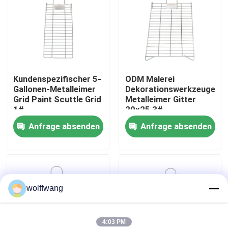
Fabrik Tour
Qualitätskontrolle
Kundenspezifischer 5-
ODM Malerei
Gallonen-Metalleimer
Dekorationswerkzeuge
Kontakt
Grid Paint Scuttle Grid
Metalleimer Gitter
1#
20x25 3#
Nachrichten
Anfrage absenden
Anfrage absenden
Alle Fälle
wolffwang
Hauspinsel
Synthetische Filamentbürste
4:03 PM