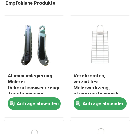
Empfohlene Produkte
Aluminiumlegierung
Verchromtes,
Malerei
verzinktes
Dekorationswerkzeuge
Malerwerkzeug,
Tapetenmesser
strapazierfähiges 5-
Startseite
Messer 100x18
Gallonen-Eimergitter
Anfrage absenden
Anfrage absenden
Produkte
Über uns