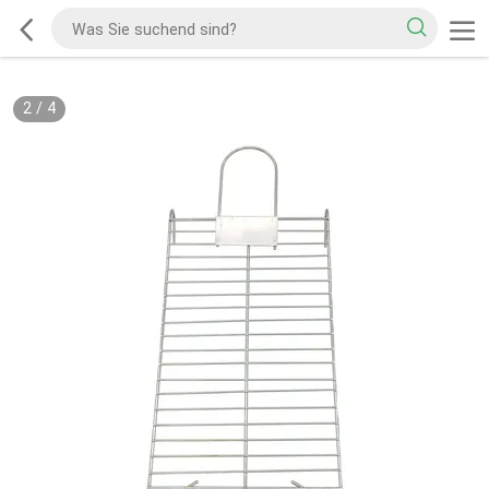
2
/
4