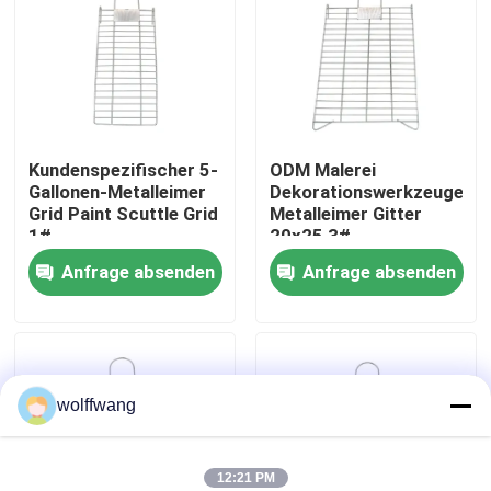
Fabrik Tour
Qualitätskontrolle
Kundenspezifischer 5-
ODM Malerei
Gallonen-Metalleimer
Dekorationswerkzeuge
Kontakt
Grid Paint Scuttle Grid
Metalleimer Gitter
1#
20x25 3#
Nachrichten
Anfrage absenden
Anfrage absenden
Alle Fälle
wolffwang
Hauspinsel
Synthetische Filamentbürste
12:21 PM