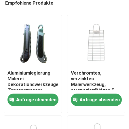
Empfohlene Produkte
Aluminiumlegierung
Verchromtes,
Malerei
verzinktes
Dekorationswerkzeuge
Malerwerkzeug,
Tapetenmesser
strapazierfähiges 5-
Startseite
Messer 100x18
Gallonen-Eimergitter
Anfrage absenden
Anfrage absenden
Produkte
Über uns