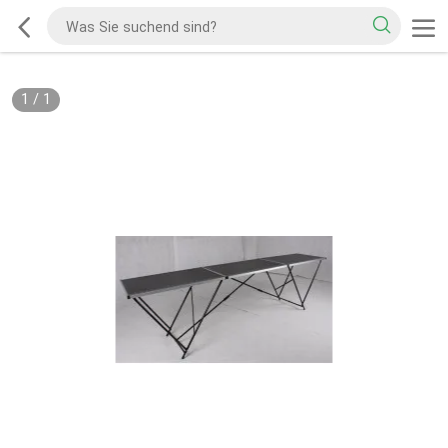
1
/
1