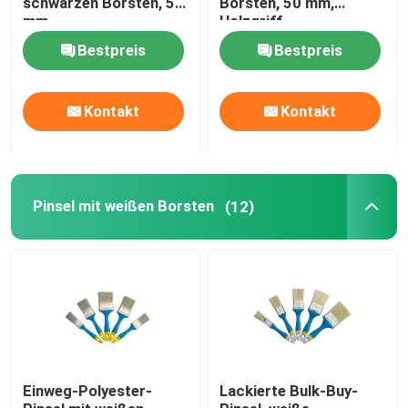
schwarzen Borsten, 50
Borsten, 50 mm,
mm
Holzgriff
Die Verzierung von Werkzeugen malen
Bestpreis
Bestpreis
nicht Gewebestaschen
Kontakt
Kontakt
Pinsel mit weißen Borsten
(12)
Einweg-Polyester-
Lackierte Bulk-Buy-