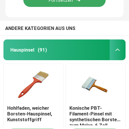
ANDERE KATEGORIEN AUS UNS
Hauspinsel
(91)
Startseite
Hohlfaden, weicher
Konische PBT-
Produkte
Borsten-Hauspinsel,
Filament-Pinsel mit
Kunststoffgriff
synthetischen Borsten
zum Malen, 6 Zoll
Über uns