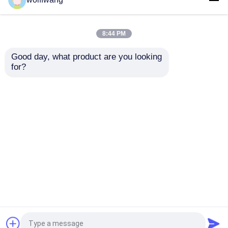
Holzgriff, abgewinkelt,
kurzen Naturborsten 2"
graue Borsten
3"
8:44 PM
Bestpreis
Bestpreis
Good day, what product are you looking 
for?
Kontakt
Kontakt
Sehen Sie mehr an
Startseite
Über uns
Kontakt
Desktop Site
Sitemap
Privacy Policy
Qualität
Hauspinsel
China Fabrik.Copyright ©
2026 Wuhan Epoch Trading Company Limited. All