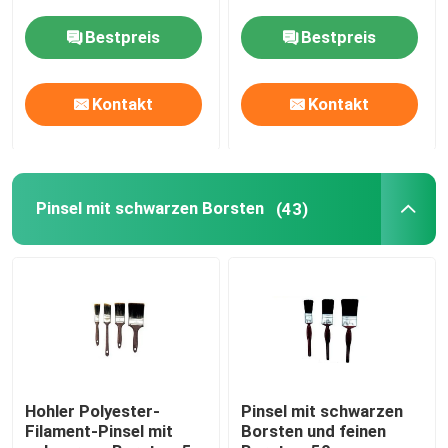
Bestpreis
Bestpreis
Pinsel mit schwarzen Borsten
Kontakt
Kontakt
Pinsel mit weißen Borsten
Kreide-Pinsel
Pinsel mit schwarzen Borsten
(43)
Heizkörperpinsel
Nachfüllbarer Farbroller
Farbroller aus Mikrofaser
Hohler Polyester-
Pinsel mit schwarzen
Filament-Pinsel mit
Borsten und feinen
Malerbürste für Hausanstriche