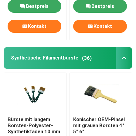
Bestpreis
Bestpreis
Fabrik Tour
Kontakt
Kontakt
Qualitätskontrolle
Kontakt
Synthetische Filamentbürste
(36)
Nachrichten
Alle Fälle
Hauspinsel
Bürste mit langem
Konischer OEM-Pinsel
Borsten-Polyester-
mit grauen Borsten 4"
Synthetikfaden 10 mm
5" 6"
Synthetische Filamentbürste