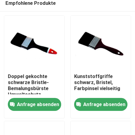
Empfohlene Produkte
Doppel gekochte
Kunststoffgriffe
schwarze Bristle-
schwarz, Bristel,
Bemalungsbürste
Farbpinsel vielseitig
Umweltschutz
Startseite
Anfrage absenden
Anfrage absenden
Produkte
Über uns