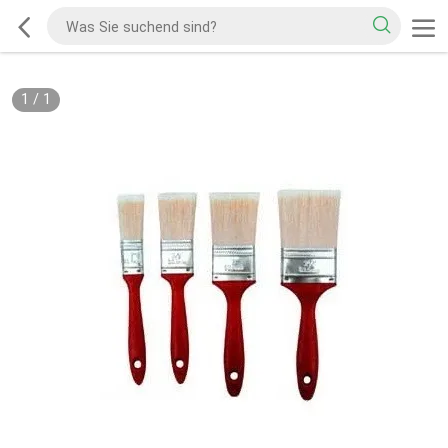
1
/
1