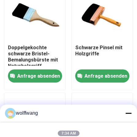
Fabrik Tour
Qualitätskontrolle
Doppelgekochte
Schwarze Pinsel mit
schwarze Bristel-
Holzgriffe
Kontakt
Bemalungsbürste mit
Naturholzgriff
Nachrichten
Anfrage absenden
Anfrage absenden
Alle Fälle
wolffwang
Hauspinsel
Synthetische Filamentbürste
7:34 AM