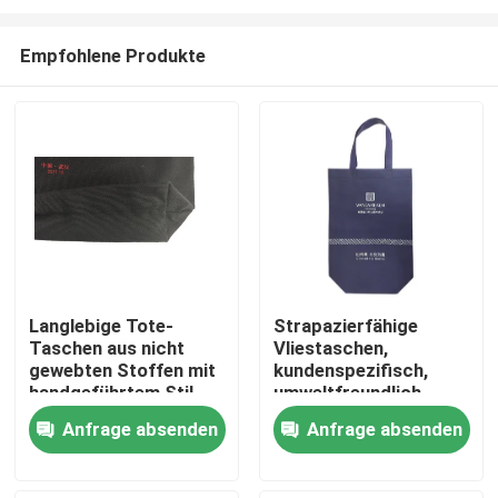
Empfohlene Produkte
Langlebige Tote-
Strapazierfähige
Taschen aus nicht
Vliestaschen,
Startseite
gewebten Stoffen mit
kundenspezifisch,
handgeführtem Stil
umweltfreundlich,
OEM-Design und ideal
Produkte
Anfrage absenden
Anfrage absenden
für Einzelhandel,
Lagerung und
individuelle
Über uns