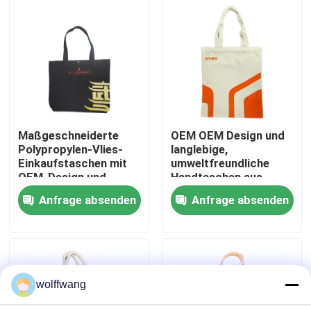
Verpackungsanforderung
Fabrik Tour
Qualitätskontrolle
Kontakt
Maßgeschneiderte
OEM OEM Design und
Polypropylen-Vlies-
langlebige,
Einkaufstaschen mit
umweltfreundliche
Nachrichten
OEM-Design und
Handtaschen aus
geeignet für
Vliesstoff,
Anfrage absenden
Anfrage absenden
umweltfreundliche
hervorragend geeignet
Alle Fälle
Einzelhandelsverpackungen
für kundenspezifische
bedruckte
Einzelhandelsverpackung
Hauspinsel
wolffwang
Synthetische Filamentbürste