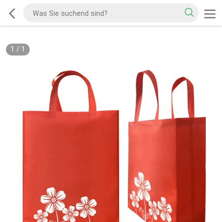
1
/
1