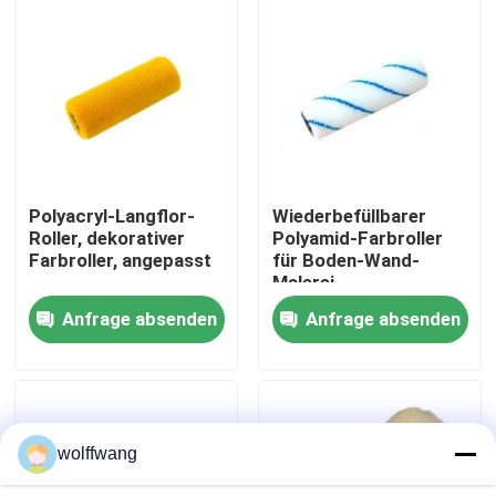
Fabrik Tour
Qualitätskontrolle
Kontakt
Polyacryl-Langflor-
Wiederbefüllbarer
Roller, dekorativer
Polyamid-Farbroller
Farbroller, angepasst
für Boden-Wand-
Nachrichten
Malerei
Anfrage absenden
Anfrage absenden
Alle Fälle
Hauspinsel
wolffwang
Synthetische Filamentbürste