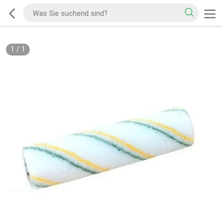
1
/
1