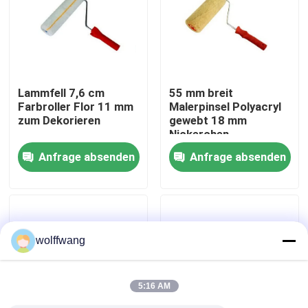
Fabrik Tour
Qualitätskontrolle
Lammfell 7,6 cm
55 mm breit
Farbroller Flor 11 mm
Malerpinsel Polyacryl
zum Dekorieren
gewebt 18 mm
Kontakt
Nickerchen
Anfrage absenden
Anfrage absenden
Nachrichten
Alle Fälle
wolffwang
Hauspinsel
5:16 AM
Synthetische Filamentbürste