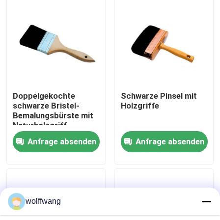
Fabrik Tour
Qualitätskontrolle
Kontakt
Doppelgekochte
Schwarze Pinsel mit
schwarze Bristel-
Holzgriffe
Bemalungsbürste mit
Nachrichten
Naturholzgriff
Anfrage absenden
Anfrage absenden
Alle Fälle
Hauspinsel
wolffwang
Synthetische Filamentbürste