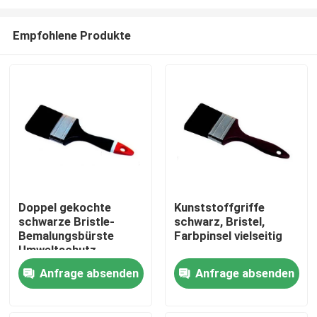
Empfohlene Produkte
Doppel gekochte
Kunststoffgriffe
schwarze Bristle-
schwarz, Bristel,
Startseite
Bemalungsbürste
Farbpinsel vielseitig
Umweltschutz
Produkte
Anfrage absenden
Anfrage absenden
Über uns