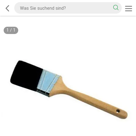
1
/
1