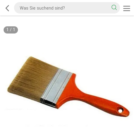
1
/
1