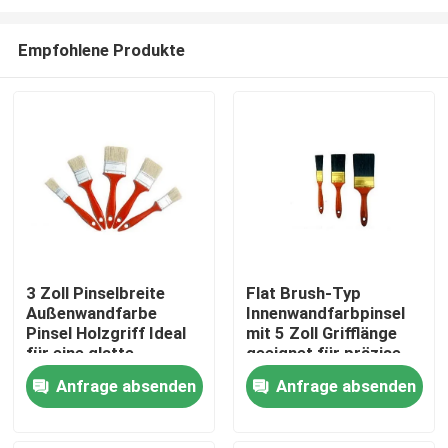
Empfohlene Produkte
3 Zoll Pinselbreite
Flat Brush-Typ
Außenwandfarbe
Innenwandfarbpinsel
Startseite
Pinsel Holzgriff Ideal
mit 5 Zoll Grifflänge
für eine glatte
geeignet für präzise
Abdeckung auf
Malerei und sogar
Produkte
Anfrage absenden
Anfrage absenden
großen Flächen und
Abdeckung an Wänden
Außenwänden
Über uns