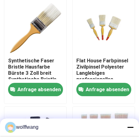
Fabrik Tour
Qualitätskontrolle
Kontakt
Synthetische Faser
Flat House Farbpinsel
Bristle Hausfarbe
Zivilpinsel Polyester
Bürste 3 Zoll breit
Langlebiges
Nachrichten
Synthetische Bristle
professionelles
Material für glatte
Malwerkzeug für
Anfrage absenden
Anfrage absenden
Farbe Oberflächen
Wohn- und
Alle Fälle
Gewerbeanwendungen
Hauspinsel
wolffwang
Synthetische Filamentbürste