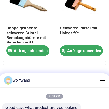
Fabrik Tour
Doppelgekochte
Schwarze Pinsel mit
Qualitätskontrolle
schwarze Bristel-
Holzgriffe
Bemalungsbürste mit
Naturholzgriff
Kontakt
Anfrage absenden
Anfrage absenden
Nachrichten
Alle Fälle
wolffwang
Hauspinsel
7:08 PM
Synthetische Filamentbürste
Good day, what product are you looking 