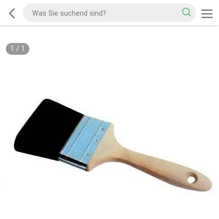
1
/
1