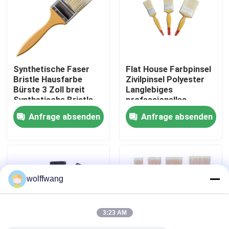
Fabrik Tour
Qualitätskontrolle
Synthetische Faser
Flat House Farbpinsel
Bristle Hausfarbe
Zivilpinsel Polyester
Bürste 3 Zoll breit
Langlebiges
Kontakt
Synthetische Bristle
professionelles
Material für glatte
Malwerkzeug für
Anfrage absenden
Anfrage absenden
Farbe Oberflächen
Wohn- und
Nachrichten
Gewerbeanwendungen
Alle Fälle
wolffwang
Hauspinsel
3:23 AM
Synthetische Filamentbürste