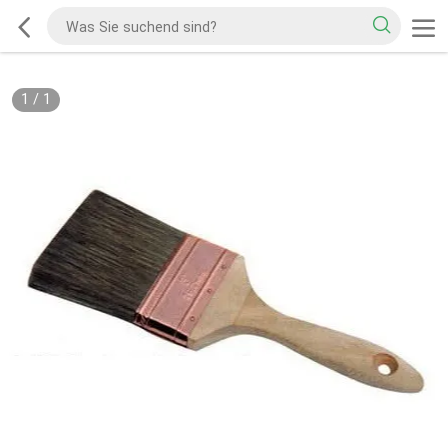
1
/
1