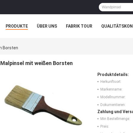
PRODUKTE
ÜBER UNS
FABRIK TOUR
QUALITÄTSKON
n Borsten
Malpinsel mit weißen Borsten
Produktdetails:
Herkunftsort:
Markenname:
Modellnummer:
Dokumentieren:
Zahlung und Vers
Min Bestellmenge:
Preis: