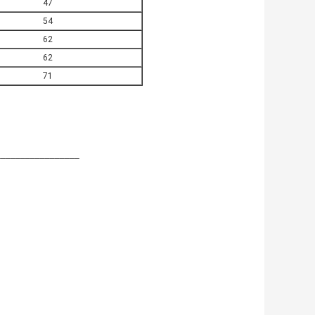
47
54
62
62
71
_________________