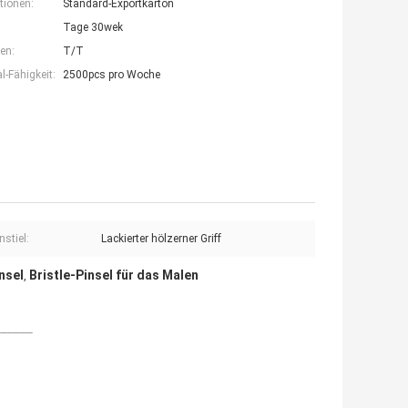
tionen:
Standard-Exportkarton
Tage 30wek
en:
T/T
-Fähigkeit:
2500pcs pro Woche
nstiel:
Lackierter hölzerner Griff
nsel
Bristle-Pinsel für das Malen
,
______