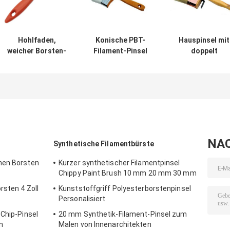
Hohlfaden,
Konische PBT-
Hauspinsel mit
weicher Borsten-
Filament-Pinsel
doppelt
Hauspinsel,
mit synthetischen
gekochten
Kunststoffgriff
Borsten zum
weißen Borsten
Malen, 6 Zoll
Nylon-Polyester
Pinsel, 15,2 cm
NA
Synthetische Filamentbürste
hen Borsten
Kurzer synthetischer Filamentpinsel
Chippy Paint Brush 10 mm 20 mm 30 mm
rsten 4 Zoll
Kunststoffgriff Polyesterborstenpinsel
Personalisiert
-Chip-Pinsel
20 mm Synthetik-Filament-Pinsel zum
n
Malen von Innenarchitekten