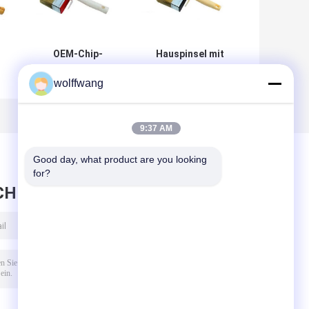
OEM-Chip-
Hauspinsel mit
Bürsten-
harten weißen
wolffwang
Massenpinsel mit
Borsten 7cm
,
kurzen Borsten
10cm 12cm
-
9:37 AM
Good day, what product are you looking 
for?
CHRICHT HINTERLASSEN