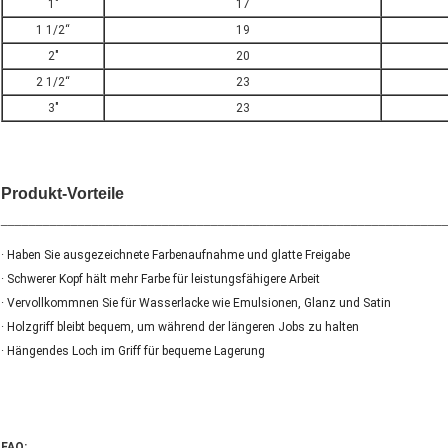
1"
17
1 1/2“
19
2"
20
2 1/2“
23
3"
23
Produkt-Vorteile
_______________________________________________________________
· Haben Sie ausgezeichnete Farbenaufnahme und glatte Freigabe
· Schwerer Kopf hält mehr Farbe für leistungsfähigere Arbeit
· Vervollkommnen Sie für Wasserlacke wie Emulsionen, Glanz und Satin
· Holzgriff bleibt bequem, um während der längeren Jobs zu halten
· Hängendes Loch im Griff für bequeme Lagerung
FAQ: