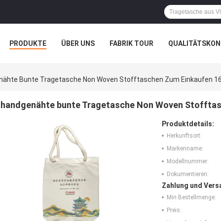
PRODUKTE
ÜBER UNS
FABRIK TOUR
QUALITÄTSKON
ähte Bunte Tragetasche Non Woven Stofftaschen Zum Einkaufen 1
handgenähte bunte Tragetasche Non Woven Stofftas
Produktdetails:
Herkunftsort:
Markenname:
Modellnummer:
Dokumentieren:
Zahlung und Vers
Min Bestellmenge:
Preis: