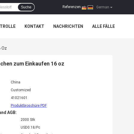
Referenzen
Suche
|
German
TROLLE
KONTAKT
NACHRICHTEN
ALLE FÄLLE
6 Oz
chen zum Einkaufen 16 oz
China
Customized
41021601
Produktbroschüre PDF
and AGB:
2000 Stk
USD0.18/Pc