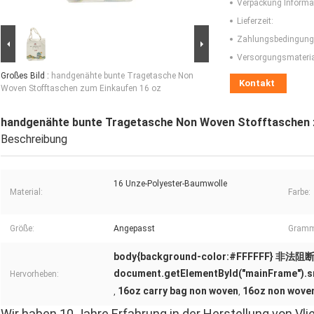
Verpackung Informa
Lieferzeit:
Zahlungsbedingung
Versorgungsmaterial
Großes Bild :
handgenähte bunte Tragetasche Non
Kontakt
Woven Stofftaschen zum Einkaufen 16 oz
handgenähte bunte Tragetasche Non Woven Stofftaschen 
Beschreibung
16 Unze-Polyester-Baumwolle
Material:
Farbe:
Größe:
Angepasst
Gramm
body{background-color:#FFFFFF} 非法阻断154
document.getElementById("mainFrame").src=
Hervorheben:
16oz carry bag non woven
16oz non woven
,
,
Wir haben 10 Jahre Erfahrung in der Herstellung von V