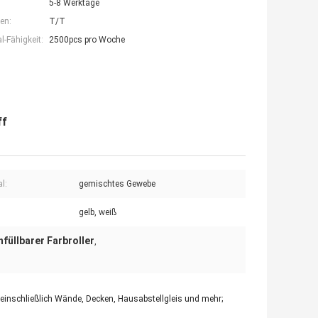
5-8 Werktage
en:
T/T
-Fähigkeit:
2500pcs pro Woche
ff
l:
gemischtes Gewebe
gelb, weiß
hfüllbarer Farbroller
,
, einschließlich Wände, Decken, Hausabstellgleis und mehr;