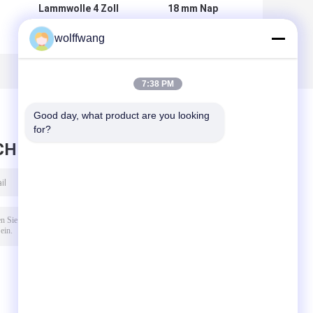
Lammwolle 4 Zoll
18 mm Nap
Farbroller 4 mm
Masonry
wolffwang
Kurzhaarroller
Polyacryl
18
nachfüllbarer
m
Farbroller ODM
7:38 PM
Good day, what product are you looking 
for?
CHRICHT HINTERLASSEN