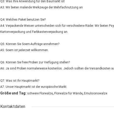
Q3: Was Ihre Anwendung für den Baumarkt ist
A3: Wir bieten malende Werkzeuge der Mehrfachnutzung an
Q4: Welches Paket benutzen Sie?
A4: Verpackende Weisen unterscheiden sich für verschiedene Räder. Wir bieten Ps
Kartonverpackung und Farbkastenverpackung an.
Q5: Können Sie Soem-Aufträge annehmen?
A5: Soem ist jederzeit willkommen.
Q6: Können Sie freie Proben zur Verfügung stellen?
A6: Ja sind Proben normalerweise kostenlos. Jedoch sollten die Versandkosten au
Q7: Was ist Ihr Hauptmarkt?
A7: Unser Hauptmarkt ist der europäische Markt.
,
,
Größe und Tag:
schwere Florwalze
Florwalze für Wände
Emulsionswalze
Kontaktdaten