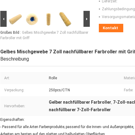
Lieferzeit:
Zahlungsbedingung
Versorgungsmaterial
Kontakt
Großes Bild :
Gelbes Mischgewebe 7 Zoll nachfüllbarer
Farbroller mit Griff
Gelbes Mischgewebe 7 Zoll nachfüllbarer Farbroller mit Gri
Beschreibung
Art:
Rolle
Materia
Verpackung:
250pcs/CTN
Farbe:
Gelber nachfüllbarer Farbroller
7-Zoll-nac
,
Hervorheben:
nachfüllbarer 7-Zoll-Farbroller
Eigenschaften:
- Passend für alle Arten Farbenprodukte; passend für die Innen- und Außenprojekte
Arbeiten am besten auf den glatten und halb-glatten Oberflächen.