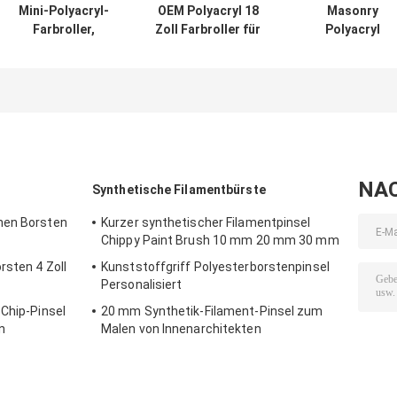
Mini-Polyacryl-
OEM Polyacryl 18
Masonry
Farbroller,
Zoll Farbroller für
Polyacryl
nachfüllbar, Nap
die Decke
nachfüllbar
11 mm
Farbroller Nap 
mm Kern 40 m
NA
Synthetische Filamentbürste
hen Borsten
Kurzer synthetischer Filamentpinsel
Chippy Paint Brush 10 mm 20 mm 30 mm
rsten 4 Zoll
Kunststoffgriff Polyesterborstenpinsel
Personalisiert
-Chip-Pinsel
20 mm Synthetik-Filament-Pinsel zum
n
Malen von Innenarchitekten