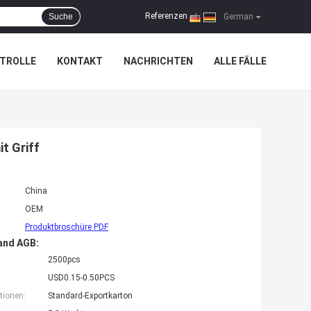
Referenzen
Suche
|
German
TROLLE
KONTAKT
NACHRICHTEN
ALLE FÄLLE
t Griff
China
OEM
Produktbroschüre PDF
and AGB:
2500pcs
USD0.15-0.50PCS
tionen:
Standard-Exportkarton